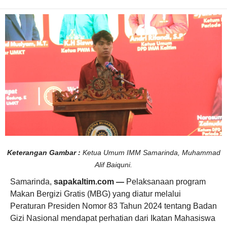
a
n
P
r
o
g
r
a
m
M
B
G
Keterangan Gambar :
Ketua Umum IMM Samarinda, Muhammad
Alif Baiquni.
Samarinda,
sapakaltim.com —
Pelaksanaan program
Makan Bergizi Gratis (MBG) yang diatur melalui
Peraturan Presiden Nomor 83 Tahun 2024 tentang Badan
Gizi Nasional mendapat perhatian dari Ikatan Mahasiswa