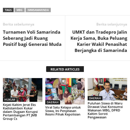
TAGS
MBG
IMMSAMARINDA
Berita sebelumnya
Berita selanjutnya
Turnamen Voli Samarinda
UMKT dan Tradepro Jalin
Seberang Jadi Ruang
Kerja Sama, Buka Peluang
Positif bagi Generasi Muda
Karier Wakil Penasihat
Berjangka di Samarinda
RELATED ARTICLES
DAERAH
HUKUM
DAERAH
Puluhan Siswa di Waru
Kejati Kaltim Jerat Eks
Dirawat Usai Konsumsi
Viral Satu Kelapa untuk
Kadistamben Kukar
Makanan MBG, DPRD
Siswa, Ini Penjelasan
dalam Dugaan Korupsi
Kaltim Soroti
Resmi Pihak Kepolisian
Pertambangan PT JMB
Pengawasan
Group Cs