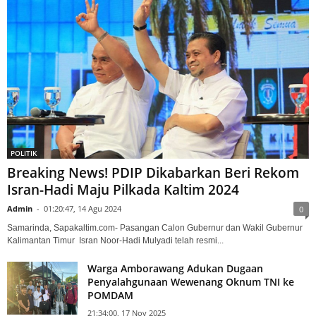
POLITIK
Breaking News! PDIP Dikabarkan Beri Rekom
Isran-Hadi Maju Pilkada Kaltim 2024
Admin
-
01:20:47, 14 Agu 2024
0
Samarinda, Sapakaltim.com- Pasangan Calon Gubernur dan Wakil Gubernur
Kalimantan Timur Isran Noor-Hadi Mulyadi telah resmi...
Warga Amborawang Adukan Dugaan
Penyalahgunaan Wewenang Oknum TNI ke
POMDAM
21:34:00, 17 Nov 2025