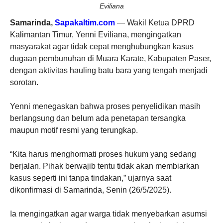
u
Eviliana
m
y
a
Samarinda,
Sapakaltim.com
— Wakil Ketua DPRD
n
g
Kalimantan Timur, Yenni Eviliana, mengingatkan
S
masyarakat agar tidak cepat menghubungkan kasus
e
d
dugaan pembunuhan di Muara Karate, Kabupaten Paser,
a
n
dengan aktivitas hauling batu bara yang tengah menjadi
g
B
sorotan.
e
r
j
a
Yenni menegaskan bahwa proses penyelidikan masih
l
a
berlangsung dan belum ada penetapan tersangka
n
maupun motif resmi yang terungkap.
“Kita harus menghormati proses hukum yang sedang
berjalan. Pihak berwajib tentu tidak akan membiarkan
kasus seperti ini tanpa tindakan,” ujarnya saat
dikonfirmasi di Samarinda, Senin (26/5/2025).
Ia mengingatkan agar warga tidak menyebarkan asumsi