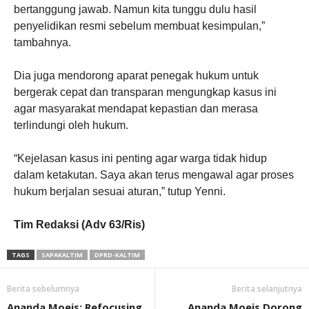
bertanggung jawab. Namun kita tunggu dulu hasil
penyelidikan resmi sebelum membuat kesimpulan,”
tambahnya.
Dia juga mendorong aparat penegak hukum untuk
bergerak cepat dan transparan mengungkap kasus ini
agar masyarakat mendapat kepastian dan merasa
terlindungi oleh hukum.
“Kejelasan kasus ini penting agar warga tidak hidup
dalam ketakutan. Saya akan terus mengawal agar proses
hukum berjalan sesuai aturan,” tutup Yenni.
Tim Redaksi (Adv 63/Ris)
TAGS
SAPAKALTIM
DPRD-KALTIM
Berita sebelumnya
Berita selanjutnya
Ananda Moeis: Refocusing
Ananda Moeis Dorong