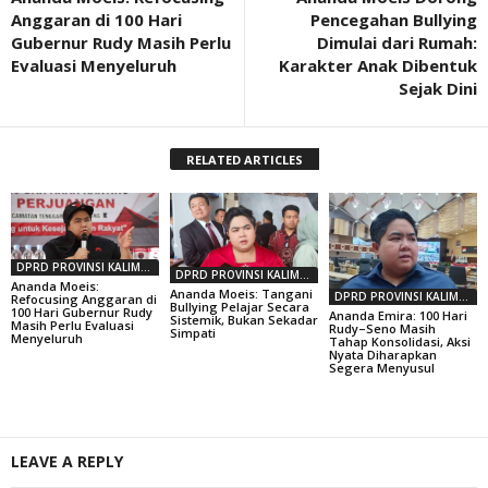
Anggaran di 100 Hari
Pencegahan Bullying
Gubernur Rudy Masih Perlu
Dimulai dari Rumah:
Evaluasi Menyeluruh
Karakter Anak Dibentuk
Sejak Dini
RELATED ARTICLES
DPRD PROVINSI KALIMANTAN TIMUR
DPRD PROVINSI KALIMANTAN TIMUR
Ananda Moeis:
Ananda Moeis: Tangani
DPRD PROVINSI KALIMANTAN TIMUR
Refocusing Anggaran di
Bullying Pelajar Secara
100 Hari Gubernur Rudy
Ananda Emira: 100 Hari
Sistemik, Bukan Sekadar
Masih Perlu Evaluasi
Rudy–Seno Masih
Simpati
Menyeluruh
Tahap Konsolidasi, Aksi
Nyata Diharapkan
Segera Menyusul
LEAVE A REPLY